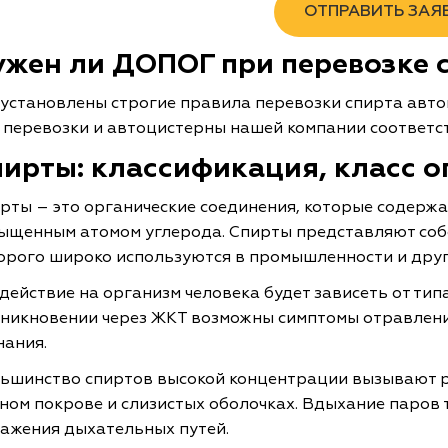
ОТПРАВИТЬ ЗАЯ
ужен ли ДОПОГ при перевозке 
 установлены строгие правила перевозки спирта авт
 перевозки и автоцистерны нашей компании соответ
пирты: классификация, класс 
рты – это органические соединения, которые содержа
ыщенным атомом углерода. Спирты представляют соб
орого широко используются в промышленности и друг
действие на организм человека будет зависеть от тип
никновении через ЖКТ возможны симптомы отравление
нания.
ьшинство спиртов высокой концентрации вызывают ра
ном покрове и слизистых оболочках. Вдыхание паров
ажения дыхательных путей.