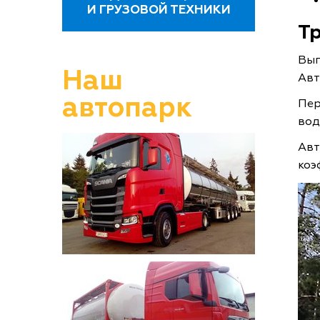
И ГРУЗОВОЙ ТЕХНИКИ
Т
Вып
Наш
Авт
автопарк
Пер
вод
Авт
коэ