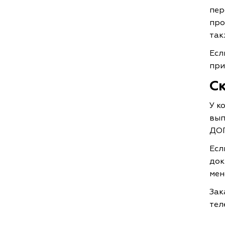
пер
про
так
Есл
при
Ск
У к
вып
ДО
Есл
док
мен
Зак
тел