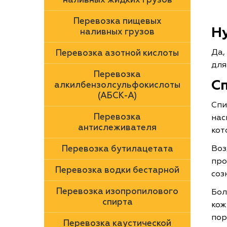
Перевозка пищевых
Н
наливных грузов
Да,
Перевозка азотной кислоты
для
Перевозка
С
алкилбензолсульфокислоты
(АБСК-А)
Спи
Перевозка
нас
антислеживателя
кот
Воз
Перевозка бутилацетата
про
Перевозка водки бестарной
соз
Перевозка изопропилового
Бол
спирта
кож
пор
Перевозка каустической