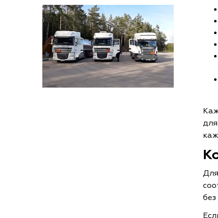
Каж
для
каж
К
Для
соо
без
Есл