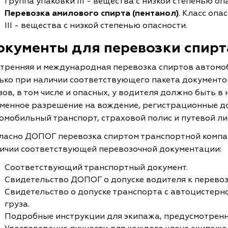
группа упаковки ІІІ - вещества с низкой степенью оп
Перевозка амилового
спирта (пентанол)
. Класс опа
ІІІ - вещества с низкой степенью опасности.
окументы для перевозки спирт
тренняя и международная перевозка спиртов автомо
ько при наличии соответствующего пакета документо
зов, в том числе и опасных, у водителя должно быть 
менное разрешение на вождение, регистрационные д
омобильный транспорт, страховой полис и путевой ли
ласно ДОПОГ перевозка спиртом транспортной компа
ичии соответствующей перевозочной документации:
Соответствующий транспортный документ.
Свидетельство ДОПОГ о допуске водителя к перевоз
Свидетельство о допуске транспорта с автоцистерн
груза.
Подробные инструкции для экипажа, предусмотрен