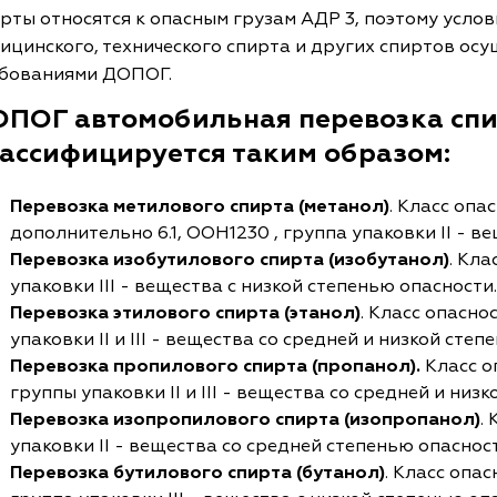
рты относятся к опасным грузам АДР 3, поэтому усло
ицинского, технического спирта и других спиртов осу
бованиями ДОПОГ.
ПОГ автомобильная перевозка спи
ассифицируется таким образом:
Перевозка метилового
спирта (метанол)
. Класс опас
дополнительно 6.1, ООН1230 , группа упаковки ІІ - в
Перевозка изобутилового спирта (изобутанол)
. Кла
упаковки ІІІ - вещества с низкой степенью опасности.
Перевозка этилового
спирта (этанол)
. Класс опасно
упаковки ІІ и III - вещества со средней и низкой степ
Перевозка пропилового спирта (пропанол).
Класс оп
группы упаковки ІI и III - вещества со средней и низ
Перевозка изопропилового
спирта (изопропанол)
.
упаковки ІІ - вещества со средней степенью опасност
Перевозка бутилового
спирта (бутанол)
. Класс опас