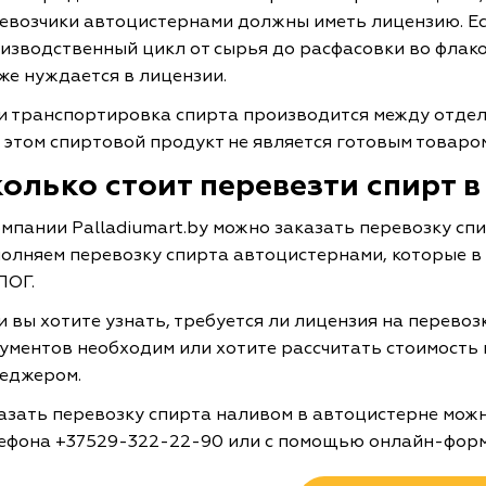
евозчики автоцистернами должны иметь лицензию. Е
изводственный цикл от сырья до расфасовки во флако
же нуждается в лицензии.
и транспортировка спирта производится между отде
 этом спиртовой продукт не является готовым товаром
олько стоит перевезти спирт 
омпании Palladiumart.by можно заказать перевозку с
олняем перевозку спирта автоцистернами, которые в
ПОГ.
и вы хотите узнать, требуется ли лицензия на перевоз
ументов необходим или хотите рассчитать стоимость 
еджером.
азать перевозку спирта наливом в автоцистерне можн
ефона +37529-322-22-90 или с помощью онлайн-форм